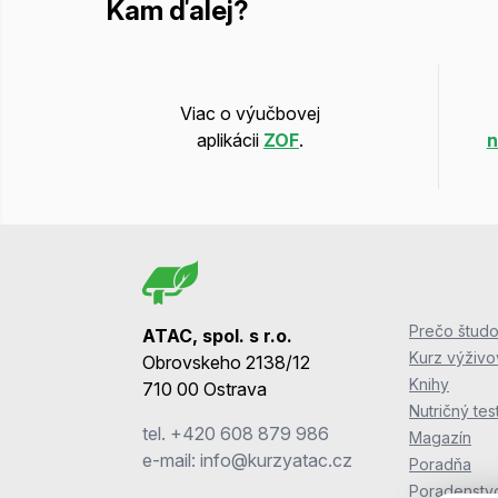
Kam ďalej?
Viac o výučbovej
aplikácii
ZOF
.
n
Prečo študo
ATAC, spol. s r.o.
Kurz výživ
Obrovskeho 2138/12
Knihy
710 00 Ostrava
Nutričný tes
tel.
+420 608 879 986
Magazín
e-mail:
info@kurzyatac.cz
Poradňa
Poradenstv