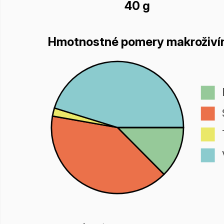
40 g
Hmotnostné pomery makroživí