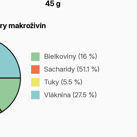
45 g
ry makroživín
Bielkoviny (16 %)
Sacharidy (51.1 %)
Tuky (5.5 %)
Vláknina (27.5 %)