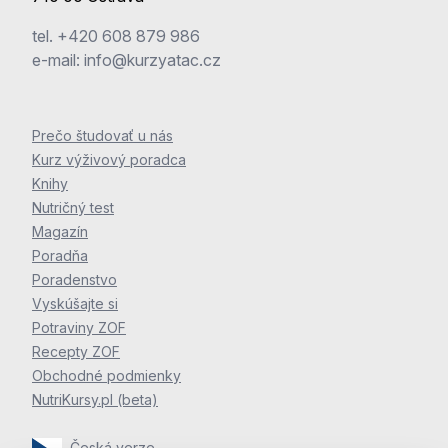
tel.
+420 608 879 986
e-mail:
info@kurzyatac.cz
Prečo študovať u nás
Kurz výživový poradca
Knihy
Nutričný test
Magazín
Poradňa
Poradenstvo
Vyskúšajte si
Potraviny ZOF
Recepty ZOF
Obchodné podmienky
NutriKursy.pl (beta)
Česká verze