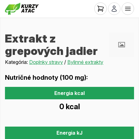
Extrakt z
grepových jadier
Kategória:
Doplnky stravy
/
Bylinné extrakty
Nutričné hodnoty (100 mg):
Energia kcal
0 kcal
Energia kJ