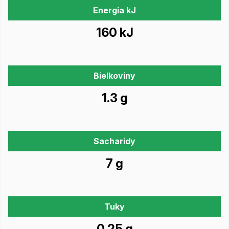
Energia kJ
160 kJ
Bielkoviny
1.3 g
Sacharidy
7 g
Tuky
0.25 g