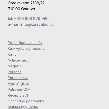
Obrovskeho 2138/12
710 00 Ostrava
tel.
+420 608 879 986
e-mail:
info@kurzyatac.cz
Prečo študovať u nás
Kurz výživový poradca
Knihy
Nutričný test
Magazín
Poradňa
Poradenstvo
Vyskúšajte si
Potraviny ZOF
Recepty ZOF
Obchodné podmienky
NutriKursy.pl (beta)