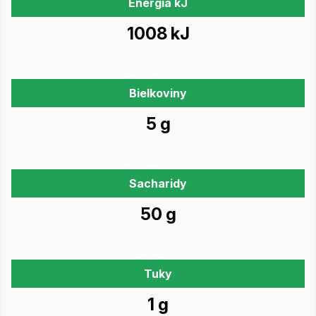
Energia kJ
1008 kJ
Bielkoviny
5 g
Sacharidy
50 g
Tuky
1 g