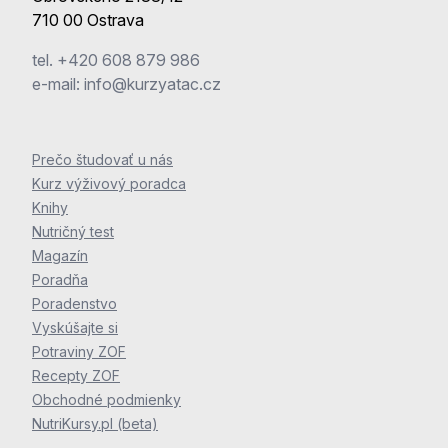
710 00 Ostrava
tel.
+420 608 879 986
e-mail:
info@kurzyatac.cz
Prečo študovať u nás
Kurz výživový poradca
Knihy
Nutričný test
Magazín
Poradňa
Poradenstvo
Vyskúšajte si
Potraviny ZOF
Recepty ZOF
Obchodné podmienky
NutriKursy.pl (beta)