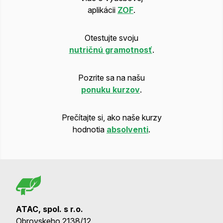
aplikácii
ZOF
.
Otestujte svoju
nutričnú gramotnosť
.
Pozrite sa na našu
ponuku kurzov
.
Prečítajte si, ako naše kurzy
hodnotia
absolventi
.
ATAC, spol. s r.o.
Obrovskeho 2138/12