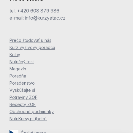
tel.
+420 608 879 986
e-mail:
info@kurzyatac.cz
Prečo študovať u nás
Kurz výživový poradca
Knihy
Nutričný test
Magazín
Poradňa
Poradenstvo
Vyskúšajte si
Potraviny ZOF
Recepty ZOF
Obchodné podmienky
NutriKursy.pl (beta)
Česká verze