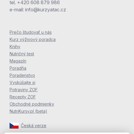
tel.
+420 608 879 986
e-mail:
info@kurzyatac.cz
Prečo študovať u nás
Kurz výživový poradca
Knihy
Nutričný test
Magazín
Poradňa
Poradenstvo
Vyskúšajte si
Potraviny ZOF
Recepty ZOF
Obchodné podmienky
NutriKursy.pl (beta)
Česká verze