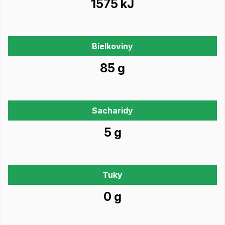
1575 kJ
Bielkoviny
85 g
Sacharidy
5 g
Tuky
0 g