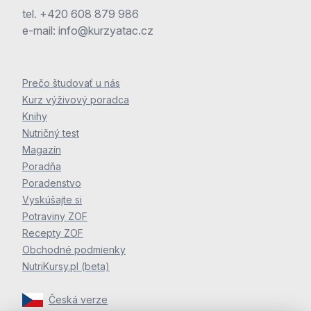
tel.
+420 608 879 986
e-mail:
info@kurzyatac.cz
Prečo študovať u nás
Kurz výživový poradca
Knihy
Nutričný test
Magazín
Poradňa
Poradenstvo
Vyskúšajte si
Potraviny ZOF
Recepty ZOF
Obchodné podmienky
NutriKursy.pl (beta)
Česká verze